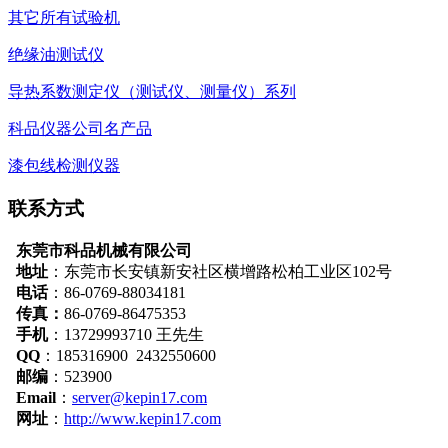
其它所有试验机
绝缘油测试仪
导热系数测定仪（测试仪、测量仪）系列
科品仪器公司名产品
漆包线检测仪器
联系方式
东莞市科品机械有限公司
地址
：
东莞市长安镇新安社区横增路松柏工业区102号
电话
：86-0769-88034181
传真：
86-0769-86475353
手机
：13729993710 王先生
QQ
：185316900 2432550600
邮编
：523900
Email
：
server@kepin17.com
网址
：
http://www.kepin17.com