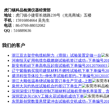
虎门镇科品检测仪器经营部
地址
：虎门镇小捷窖长德路239号（光兆商城）五楼
手机
：15916804664 吴先生
电话
：86-0769-88032082
QQ
：516889636
我们的客户
浙江亘古架空电缆粘附力（滑脱）试验装置定做一台
河南恒天矿用电缆负载燃烧试验机签订成功--下单编号20120
新安有机硅下单高电压起痕试验机下单编号20120706003
辽宁紫薇购买我司建筑材料不燃性试验机下单下单编号20120
盛洋科技导体拉力+伸长率试验机签约--下单编号20120107
浙江大顺低温卷绕试验装置订单生产完成--上图
泉州大兴灼热丝试验机合约签订下单生产
深圳深缆5T型微机控制万能材料试验机带伸长率装置，含电脑--
深圳宏达兴15KV工频火花试验机成功下单
东莞新创荣数显悬臂梁冲击试验机交机成功--下单编号20120