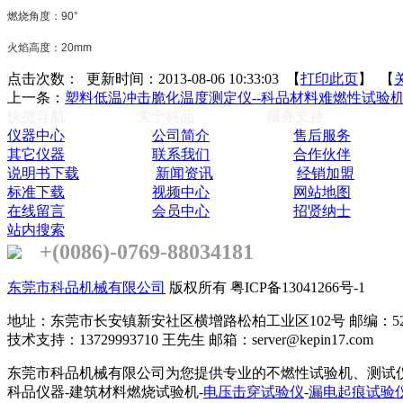
燃烧角度：
90°
火焰高度：
20mm
点击次数：
更新时间：2013-08-06 10:33:03 【
打印此页
】 【
上一条：
塑料低温冲击脆化温度测定仪--科品材料难燃性试验
快捷导航
关于科品
服务支持
仪器中心
公司简介
售后服务
其它仪器
联系我们
合作伙伴
说明书下载
新闻资讯
经销加盟
标准下载
视频中心
网站地图
在线留言
会员中心
招贤纳士
站内搜索
+(0086)-0769-88034181
东莞市科品机械有限公司
版权所有 粤ICP备13041266号-1
地址：东莞市长安镇新安社区横增路松柏工业区102号 邮编：523
技术支持：13729993710 王先生 邮箱：server@kepin17.com
东莞市科品机械有限公司为您提供专业的不燃性试验机、测试仪
科品仪器-建筑材料燃烧试验机-
电压击穿试验仪
-
漏电起痕试验