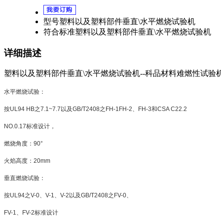
型号
塑料以及塑料部件垂直\水平燃烧试验机
符合标准
塑料以及塑料部件垂直\水平燃烧试验机
详细描述
塑料以及塑料部件垂直\水平燃烧试验机--科品材料难燃性试验
水平燃烧试验：
按
UL94 HB
之
7.1~7.7
以及
GB/T2408
之
FH-1FH-2
、
FH-3
和
CSA C22.2
NO.0.17
标准设计，
燃烧角度：
90°
火焰高度：
20mm
垂直燃烧试验：
按
UL94
之
V-0
、
V-1
、
V-2
以及
GB/T2408
之
FV-0
、
FV-1
、
FV-2
标准设计