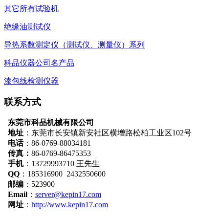
其它所有试验机
绝缘油测试仪
导热系数测定仪（测试仪、测量仪）系列
科品仪器公司名产品
漆包线检测仪器
联系方式
东莞市科品机械有限公司
地址
：
东莞市长安镇新安社区横增路松柏工业区102号
电话
：86-0769-88034181
传真：
86-0769-86475353
手机
：13729993710 王先生
QQ
：185316900 2432550600
邮编
：523900
Email
：
server@kepin17.com
网址
：
http://www.kepin17.com