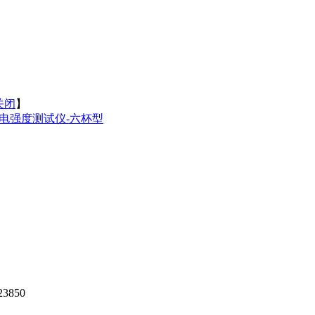
关闭
】
油介电强度测试仪-六杯型
850