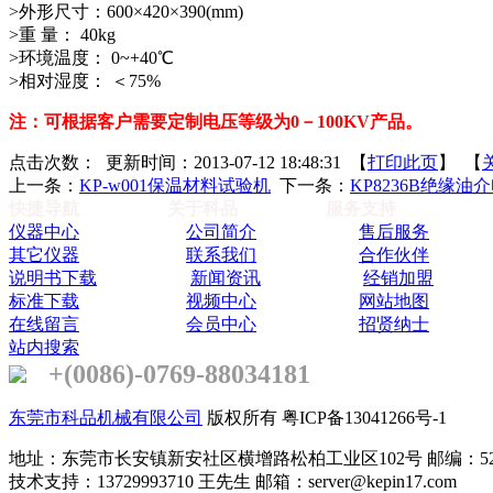
>外形尺寸：600×420×390(mm)
>重 量： 40kg
>环境温度： 0~+40℃
>相对湿度： ＜75%
注：可根据客户需要定制电压等级为0－100KV产品。
点击次数：
更新时间：2013-07-12 18:48:31 【
打印此页
】 【
上一条：
KP-w001保温材料试验机
下一条：
KP8236B绝缘
快捷导航
关于科品
服务支持
仪器中心
公司简介
售后服务
其它仪器
联系我们
合作伙伴
说明书下载
新闻资讯
经销加盟
标准下载
视频中心
网站地图
在线留言
会员中心
招贤纳士
站内搜索
+(0086)-0769-88034181
东莞市科品机械有限公司
版权所有 粤ICP备13041266号-1
地址：东莞市长安镇新安社区横增路松柏工业区102号 邮编：523
技术支持：13729993710 王先生 邮箱：server@kepin17.com