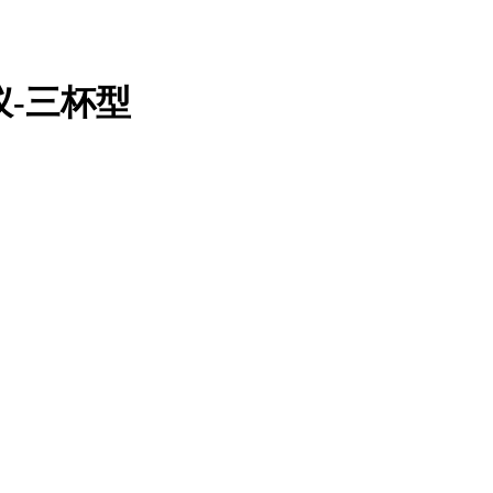
仪-三杯型