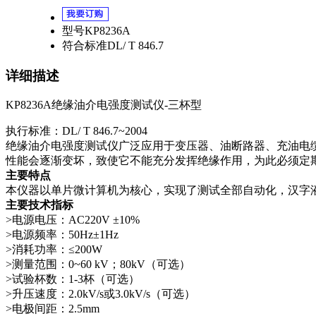
型号
KP8236A
符合标准
DL/ T 846.7
详细描述
KP8236A绝缘油介电强度测试仪-三杯型
执行标准：DL/ T 846.7~2004
绝缘油介电强度测试仪广泛应用于变压器、油断路器、充油电
性能会逐渐变坏，致使它不能充分发挥绝缘作用，为此必须定
主要特点
本仪器以单片微计算机为核心，实现了测试全部自动化，汉字液晶
主要技术指标
>电源电压：AC220V ±10%
>电源频率：50Hz±1Hz
>消耗功率：≤200W
>测量范围：0~60 kV；80kV（可选）
>试验杯数：1-3杯（可选）
>升压速度：2.0kV/s或3.0kV/s（可选）
>电极间距：2.5mm