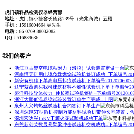
虎门镇科品检测仪器经营部
地址
：虎门镇小捷窖长德路239号（光兆商城）五楼
手机
：15916804664 吴先生
电话
：86-0769-88032082
QQ
：516889636
我们的客户
浙江亘古架空电缆粘附力（滑脱）试验装置定做一台
河南恒天矿用电缆负载燃烧试验机签订成功--下单编号20120
新安有机硅下单高电压起痕试验机下单编号20120706003
辽宁紫薇购买我司建筑材料不燃性试验机下单下单编号20120
盛洋科技导体拉力+伸长率试验机签约--下单编号20120107
浙江大顺低温卷绕试验装置订单生产完成--上图
泉州大兴灼热丝试验机合约签订下单生产
深圳深缆5T型微机控制万能材料试验机带伸长率装置，含电脑--
深圳宏达兴15KV工频火花试验机成功下单
东莞新创荣数显悬臂梁冲击试验机交机成功--下单编号20120