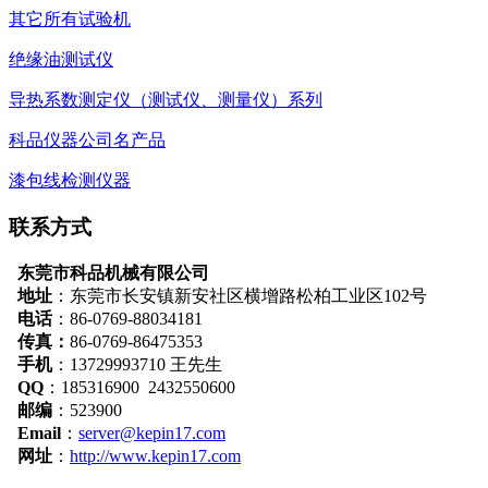
其它所有试验机
绝缘油测试仪
导热系数测定仪（测试仪、测量仪）系列
科品仪器公司名产品
漆包线检测仪器
联系方式
东莞市科品机械有限公司
地址
：
东莞市长安镇新安社区横增路松柏工业区102号
电话
：86-0769-88034181
传真：
86-0769-86475353
手机
：13729993710 王先生
QQ
：185316900 2432550600
邮编
：523900
Email
：
server@kepin17.com
网址
：
http://www.kepin17.com