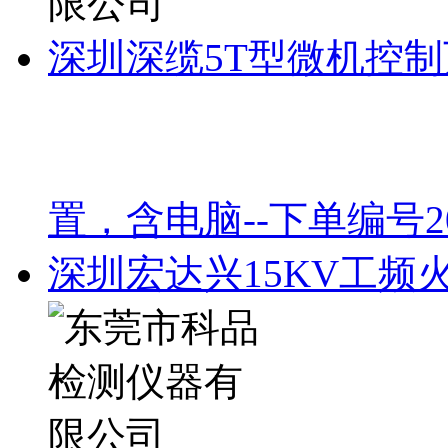
深圳深缆5T型微机控
置，含电脑--下单编号201
深圳宏达兴15KV工频