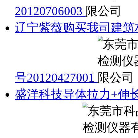
20120706003
辽宁紫薇购买我司建筑
号20120427001
盛洋科技导体拉力+伸长