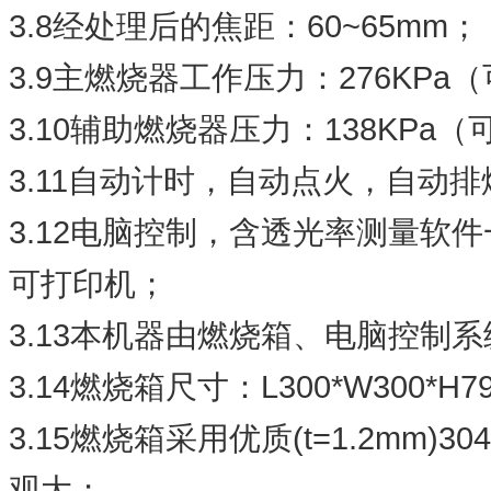
3.8
60~
65mm
经处理后的焦距：
；
3.9
276KPa
主燃烧器工作压力：
（
3.10
138KPa
辅助燃烧器压力：
（
3.11
自动计时，自动点火，自动排
3.12
电脑控制，含透光率测量软件
可打印机；
3.13
本机器由燃烧箱、电脑控制系
3.14
L300*W300*H7
燃烧箱尺寸：
3.15
(t=
1.2mm
)304
燃烧箱采用优质
观大；