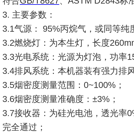
GB/T8627
ASTM D2843
符合
、
标
3.
主要参数：
3.1
95%
气源：
丙烷气，或同等纯
3.2
260m
燃烧灯：为本生灯，长度
3.3
1
光电系统：光源为灯泡，功率
3.4
排风系统：本机器装有强力排
3.5
0~100%
烟密度测量范围：
；
3.6
±3%
烟密度测量准确度：
；
3.7
0
接收器：为硅光电池，透光率
完全通过；