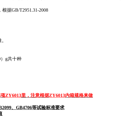
，根据
GB/T2951.31-2008
。
准。
0
）
g
共十种
4
项
ZY6013
里，注意根据
ZY6013
内箱规格来做
B2099
、
GB4706
等试验标准要求
痕