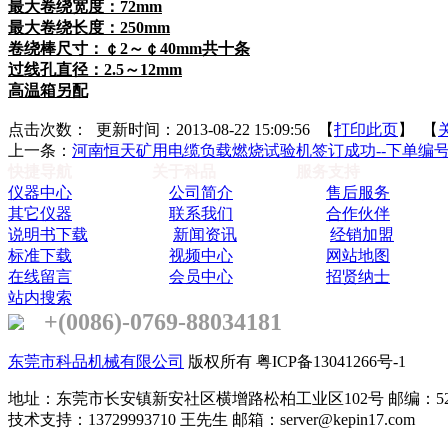
最大卷绕宽度：
72mm
最大卷绕长度：
250mm
卷绕棒尺寸：￠
2
～￠
40mm
共十条
过线孔直径：
2.5
～
12mm
高温箱另配
点击次数：
更新时间：2013-08-22 15:09:56 【
打印此页
】 【
上一条：
河南恒天矿用电缆负载燃烧试验机签订成功--下单编号2012
快捷导航
关于科品
服务支持
仪器中心
公司简介
售后服务
其它仪器
联系我们
合作伙伴
说明书下载
新闻资讯
经销加盟
标准下载
视频中心
网站地图
在线留言
会员中心
招贤纳士
站内搜索
+(0086)-0769-88034181
东莞市科品机械有限公司
版权所有 粤ICP备13041266号-1
地址：东莞市长安镇新安社区横增路松柏工业区102号 邮编：523
技术支持：13729993710 王先生 邮箱：server@kepin17.com