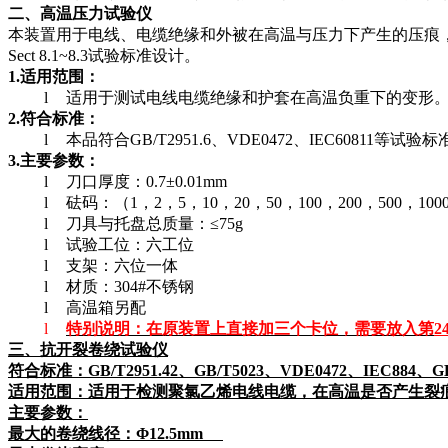
二、高温压力试验仪
本装置用于电线、电缆绝缘和外被在高温与压力下产生的压痕
Sect 8.1~8.3
试验标准设计。
1.
适用范围：
l
适用于测试电线电缆绝缘和护套在高温负重下的变形
2.
符合标准：
l
本品符合
GB/T2951.6
、
VDE0472
、
IEC60811
等试验标
3.
主要参数：
l
刀口厚度：
0.7
±
0.01mm
l
砝码：（
1
，
2
，
5
，
10
，
20
，
50
，
100
，
200
，
500
，
100
l
刀具与托盘总质量：≤
75g
l
试验工位：六工位
l
支架：六位一体
l
材质：
304#
不锈钢
l
高温箱另配
l
特别说明：在原装置上直接加三个卡位，需要放入第
2
三、抗开裂卷绕试验仪
符合标准：
GB/T2951.42
、
GB/T5023
、
VDE0472
、
IEC884
、
G
适用范围：
适用于检测聚氯乙烯电线电缆，在高温是否产生裂
主要参数：
最大的卷绕线径：Φ
12.5mm