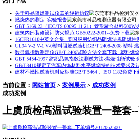
热门下载
关于科品阻燃测试仪器的经销协议
燃烧热的测定_实验报告
GBT 5169.23（IEC/TS 60695-11-21）管形聚合
建筑内部装修设计防火规范 GB50222-2001--免费下载
16CFR1610中英文合集--美国服用纺织品阻燃法规阻燃
UL94 V-2 V-1 V-0塑料阻燃试验机GB/T 2408-20
数显氧指数测定仪GB/T 2406试验方法全套下载--塑料
GBT 5454-1997 纺织品氧指数法测试方法-燃烧性能试验
GB/T8410规定了汽车内饰材料水平燃烧特的技术要求及
建材不燃性试验机对应标准GB/T 5464 、ISO 1182免费下
当前位置：
网站首页
>
案例展示
>
成功案例
成功案例
上虞质检高温试验装置一整套--下单