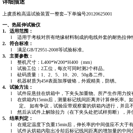
详细描述
上虞质检高温试验装置一整套--下单编号20120625001
一、热延伸试验仪
1.
适用范围：
l
适用于考核对所有绝缘材料制成的电线外套的耐热拉伸
2.
符合标准：
l
满足
GB/T2951-2008
等试验标准。
3.
主要参数：
l
整机尺寸：
L400*W200*H400
（
mm
）
l
试验工位：
2
工位，每次可同时测
2
个样品。
l
砝码质量：
1
、
2
、
5
、
10
、
20
、
50g
各二件。
l
机器材质为
45#
表面加厚镀铬，外观精美，防锈。
4.
试验方法：
l
试件应悬挂在烘箱中，下夹头加重物。所产生作用力按
l
在烘箱内
15min
后，测量标记线间距离并计算伸长率。
定。 如有争议，试验应带观察窗的烘箱内进行，并且
l
然后从试件上解除拉力（在下夹头处把试样剪断），并
5.
结果判定：
l
在规定温度下负重
15min
后，伸长率的中间值应不大于
l
试件从烘箱内取出冷却后标记线间距离的增加量的中间