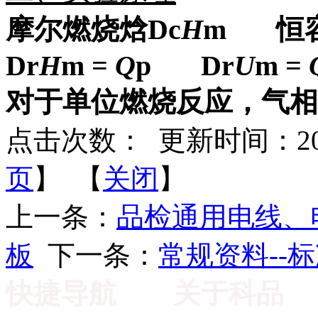
摩尔燃烧焓
D
c
H
m
恒
D
r
H
m =
Q
p
D
r
U
m =
对于单位燃烧反应，气相
点击次数：
更新时间：2013-
页
】 【
关闭
】
上一条：
品检通用电线、
板
下一条：
常规资料--
快捷导航
关于科品