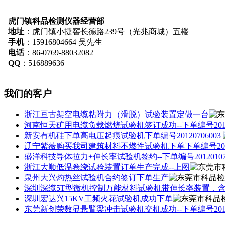
虎门镇科品检测仪器经营部
地址
：虎门镇小捷窖长德路239号（光兆商城）五楼
手机
：15916804664 吴先生
电话
：86-0769-88032082
QQ
：516889636
我们的客户
浙江亘古架空电缆粘附力（滑脱）试验装置定做一台
河南恒天矿用电缆负载燃烧试验机签订成功--下单编号20120
新安有机硅下单高电压起痕试验机下单编号20120706003
辽宁紫薇购买我司建筑材料不燃性试验机下单下单编号20120
盛洋科技导体拉力+伸长率试验机签约--下单编号20120107
浙江大顺低温卷绕试验装置订单生产完成--上图
泉州大兴灼热丝试验机合约签订下单生产
深圳深缆5T型微机控制万能材料试验机带伸长率装置，含电脑--
深圳宏达兴15KV工频火花试验机成功下单
东莞新创荣数显悬臂梁冲击试验机交机成功--下单编号20120