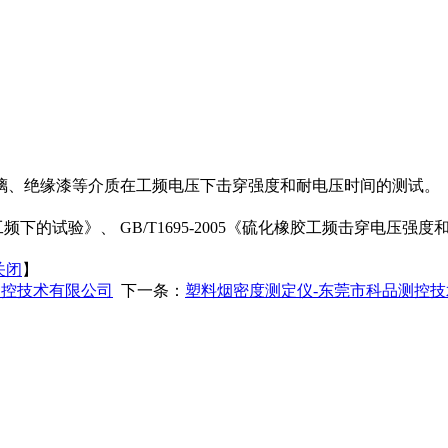
璃、绝缘漆等介质在工频电压下击穿强度和耐电压时间的测试。
工频下的试验》、
GB/T1695-2005
《硫化橡胶工频击穿电压强度
关闭
】
测控技术有限公司
下一条：
塑料烟密度测定仪-东莞市科品测控