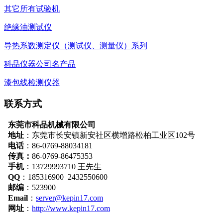
其它所有试验机
绝缘油测试仪
导热系数测定仪（测试仪、测量仪）系列
科品仪器公司名产品
漆包线检测仪器
联系方式
东莞市科品机械有限公司
地址
：
东莞市长安镇新安社区横增路松柏工业区102号
电话
：86-0769-88034181
传真：
86-0769-86475353
手机
：13729993710 王先生
QQ
：185316900 2432550600
邮编
：523900
Email
：
server@kepin17.com
网址
：
http://www.kepin17.com