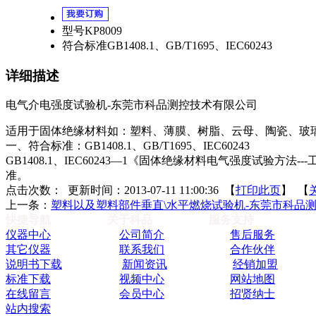
型号
KP8009
符合标准
GB1408.1、GB/T1695、IEC60243
详细描述
电气介电强度试验机-东莞市科品测控技术有限公司
适用于固体绝缘材料如：塑料、薄膜、树脂、云母、陶瓷、玻
一、符合标准：
GB1408.1
、
GB/T1695
、
IEC60243
GB1408.1
、
IEC60243—1
《固体绝缘材料电气强度试验方法
---
准。
点击次数：
更新时间：2013-07-11 11:00:36 【
打印此页
】 【
上一条：
塑料以及塑料部件垂直\水平燃烧试验机-东莞市科品
快捷导航
关于科品
服务支持
仪器中心
公司简介
售后服务
其它仪器
联系我们
合作伙伴
说明书下载
新闻资讯
经销加盟
标准下载
视频中心
网站地图
在线留言
会员中心
招贤纳士
站内搜索