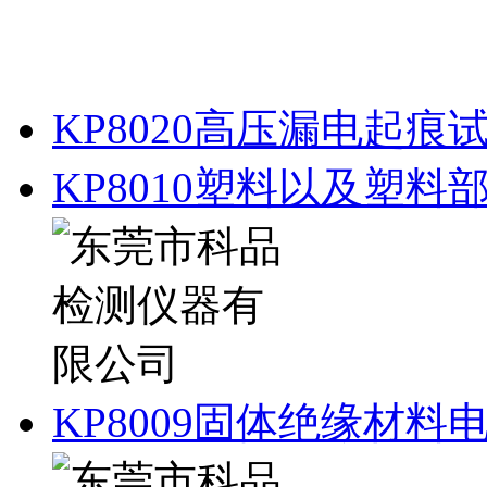
KP8020高压漏电起痕
KP8010塑料以及塑
KP8009固体绝缘材