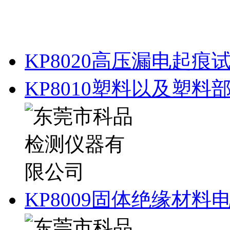
KP8020高压漏电起痕
KP8010塑料以及塑
KP8009固体绝缘材