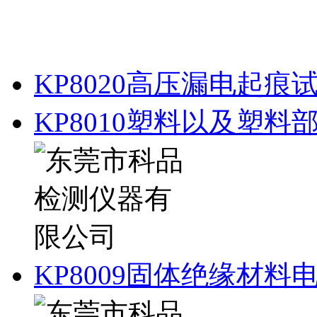
KP8020高压漏电起痕
KP8010塑料以及塑
KP8009固体绝缘材