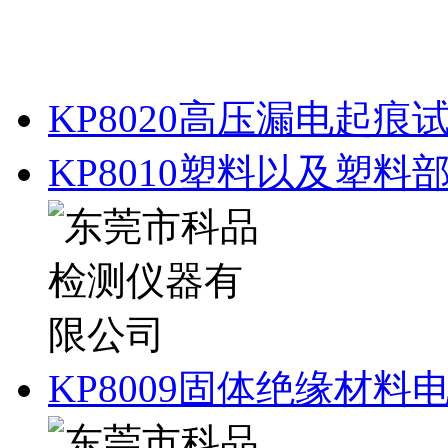
KP8020高压漏电起痕
KP8010塑料以及塑
KP8009固体绝缘材