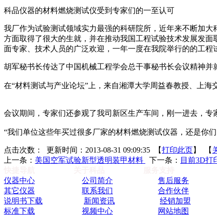
科品仪器的材料燃烧测试仪受到专家们的一至认可
我厂作为试验测试领域实力最强的科研院所，近年来不断加大
方面取得了很大的生就，并在推动我国工程试验技术发展发面
面专家、技术人员的广泛欢迎，一年一度在我院举行的的工程
胡军秘书长传达了中国机械工程学会总干事秘书长会议精神并就
在“材料测试与产业论坛”上，来自湘潭大学周益春教授、上
会议期间，专家们还参观了我司新区生产车间，刚一进去，专
“我们单位这些年买过很多厂家的材料燃烧测试仪器，还是你们
点击次数：
更新时间：2013-08-31 09:09:35 【
打印此页
】 【
上一条：
美国空军试验新型透明装甲材料
下一条：
目前3D
快捷导航
关于科品
服务支持
仪器中心
公司简介
售后服务
其它仪器
联系我们
合作伙伴
说明书下载
新闻资讯
经销加盟
标准下载
视频中心
网站地图