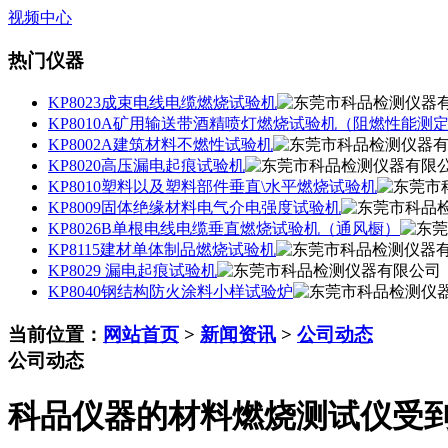
视频中心
热门仪器
KP8023成束电线电缆燃烧试验机
KP8010A矿用输送带酒精喷灯燃烧试验机（阻燃性能测
KP8002A建筑材料不燃性试验机
KP8020高压漏电起痕试验机
KP8010塑料以及塑料部件垂直\水平燃烧试验机
KP8009固体绝缘材料电气介电强度试验机
KP8026B单根电线电缆垂直燃烧试验机（通风橱）
KP8115建材单体制品燃烧试验机
KP8029 漏电起痕试验机
KP8040钢结构防火涂料小样试验炉
当前位置：
网站首页
>
新闻资讯
>
公司动态
公司动态
科品仪器的材料燃烧测试仪受